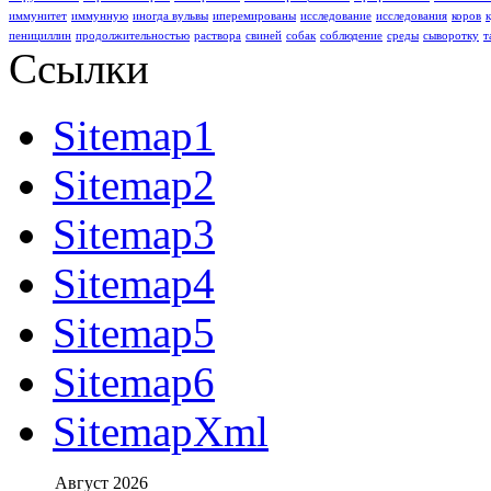
иммунитет
иммунную
иногда вульвы
иперемированы
исследование
исследования
коров
пенициллин
продолжительностью
раствора
свиней
собак
соблюдение
среды
сыворотку
т
Ссылки
Sitemap1
Sitemap2
Sitemap3
Sitemap4
Sitemap5
Sitemap6
SitemapXml
Август 2026