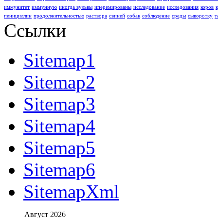
иммунитет
иммунную
иногда вульвы
иперемированы
исследование
исследования
коров
пенициллин
продолжительностью
раствора
свиней
собак
соблюдение
среды
сыворотку
т
Ссылки
Sitemap1
Sitemap2
Sitemap3
Sitemap4
Sitemap5
Sitemap6
SitemapXml
Август 2026