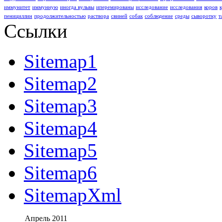
иммунитет
иммунную
иногда вульвы
иперемированы
исследование
исследования
коров
пенициллин
продолжительностью
раствора
свиней
собак
соблюдение
среды
сыворотку
т
Ссылки
Sitemap1
Sitemap2
Sitemap3
Sitemap4
Sitemap5
Sitemap6
SitemapXml
Апрель 2011