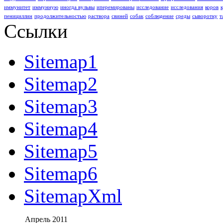
иммунитет
иммунную
иногда вульвы
иперемированы
исследование
исследования
коров
пенициллин
продолжительностью
раствора
свиней
собак
соблюдение
среды
сыворотку
т
Ссылки
Sitemap1
Sitemap2
Sitemap3
Sitemap4
Sitemap5
Sitemap6
SitemapXml
Апрель 2011