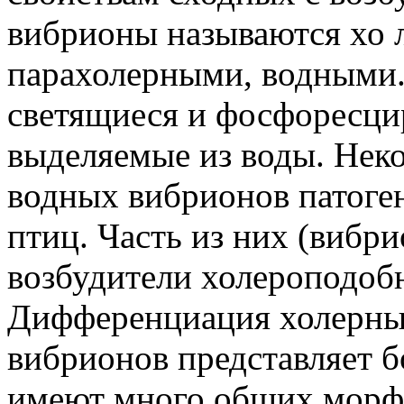
вибрионы называются хо
парахолерными, водными.
светящиеся и фосфоресц
выделяемые из воды. Нек
водных вибрионов патоге
птиц. Часть из них (вибр
возбудители холероподоб
Дифференциация холерны
вибрионов представляет б
имеют много общих морф