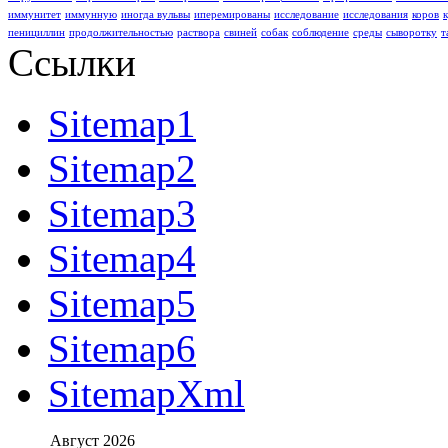
иммунитет
иммунную
иногда вульвы
иперемированы
исследование
исследования
коров
пенициллин
продолжительностью
раствора
свиней
собак
соблюдение
среды
сыворотку
т
Ссылки
Sitemap1
Sitemap2
Sitemap3
Sitemap4
Sitemap5
Sitemap6
SitemapXml
Август 2026