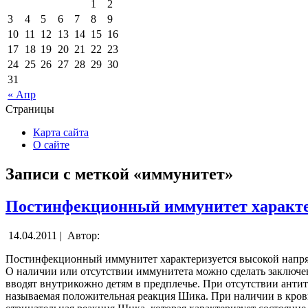
1
2
3
4
5
6
7
8
9
10
11
12
13
14
15
16
17
18
19
20
21
22
23
24
25
26
27
28
29
30
31
« Апр
Страницы
Карта сайта
О сайте
Записи с меткой «иммунитет»
Постинфекционный иммунитет характе
14.04.2011 |
Автор:
Постинфекционный иммунитет характеризуется высокой напряж
О наличии или отсутствии иммунитета можно сделать заключен
вводят внутрикожно детям в предплечье. При отсутствии антито
называемая положительная реакция Шика. При наличии в крови 