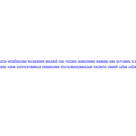
ность
антибиотики
воспаления
высокой
глаз
детских
животными
живыми
зева
игрушках
и 
енно
отека
отторгнувшихся
пенициллин
продолжительностью
раствора
свиней
собак
собл