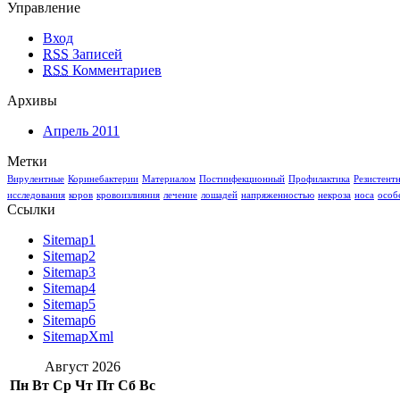
Управление
Вход
RSS
Записей
RSS
Комментариев
Архивы
Апрель 2011
Метки
Вирулентные
Коринебактерии
Материалом
Постинфекционный
Профилактика
Резистент
исследования
коров
кровоизлияния
лечение
лошадей
напряженностью
некроза
носа
особ
Ссылки
Sitemap1
Sitemap2
Sitemap3
Sitemap4
Sitemap5
Sitemap6
SitemapXml
Август 2026
Пн
Вт
Ср
Чт
Пт
Сб
Вс