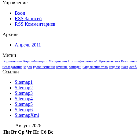
Управление
Вход
RSS
Записей
RSS
Комментариев
Архивы
Апрель 2011
Метки
Вирулентные
Коринебактерии
Материалом
Постинфекционный
Профилактика
Резистент
исследования
коров
кровоизлияния
лечение
лошадей
напряженностью
некроза
носа
особ
Ссылки
Sitemap1
Sitemap2
Sitemap3
Sitemap4
Sitemap5
Sitemap6
SitemapXml
Август 2026
Пн
Вт
Ср
Чт
Пт
Сб
Вс