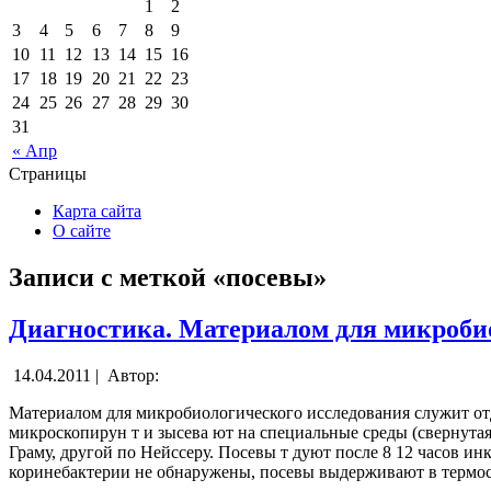
1
2
3
4
5
6
7
8
9
10
11
12
13
14
15
16
17
18
19
20
21
22
23
24
25
26
27
28
29
30
31
« Апр
Страницы
Карта сайта
О сайте
Записи с меткой «посевы»
Диагностика. Материалом для микроби
14.04.2011 |
Автор:
Материалом для микробиологического исследования служит отд
микроскопирун т и зысева ют на специальные среды (свернутая 
Граму, другой по Нейссеру. Посевы т дуют после 8 12 часов и
коринебактерии не обнаружены, посевы выдерживают в термоста