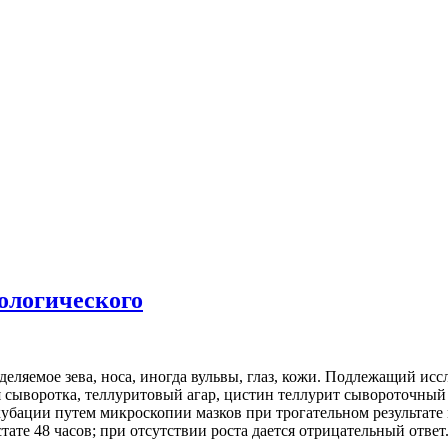
ологического
еляемое зева, носа, иногда вульвы, глаз, кожи. Подлежащий ис
сыворотка, теллуритовый агар, цистин теллурит сывороточный аг
нкубации путем микроскопии мазков при трогательном результате
те 48 часов; при отсутствии роста дается отрицательный ответ