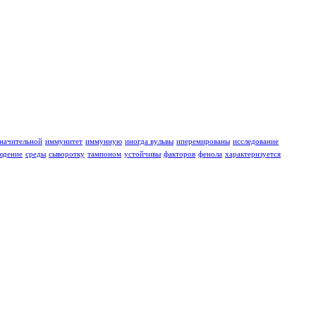
значительной
иммунитет
иммунную
иногда вульвы
иперемированы
исследование
юдение
среды
сыворотку
тампоном
устойчивы
факторов
фенола
характеризуется