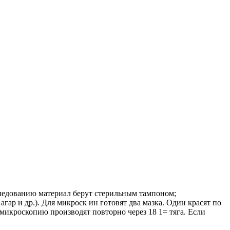
следованию материал берут стерильным тампоном;
ар и др.). Для микроск ин готовят два мазка. Один красят по
 микроскопию производят повторно через 18 1= тяга. Если
.