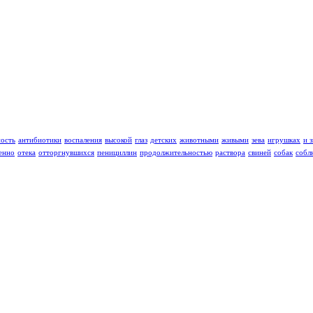
ность
антибиотики
воспаления
высокой
глаз
детских
животными
живыми
зева
игрушках
и 
енно
отека
отторгнувшихся
пенициллин
продолжительностью
раствора
свиней
собак
собл