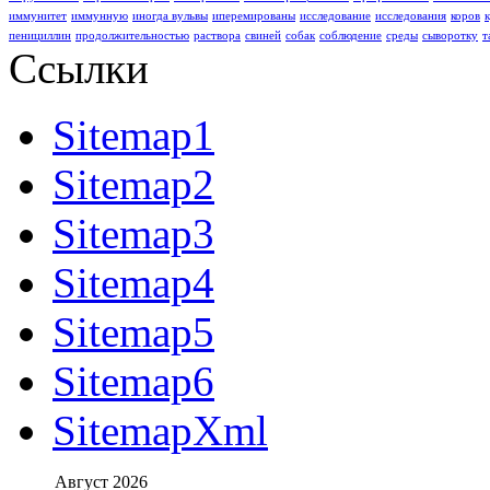
иммунитет
иммунную
иногда вульвы
иперемированы
исследование
исследования
коров
пенициллин
продолжительностью
раствора
свиней
собак
соблюдение
среды
сыворотку
т
Ссылки
Sitemap1
Sitemap2
Sitemap3
Sitemap4
Sitemap5
Sitemap6
SitemapXml
Август 2026