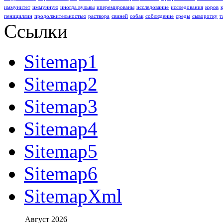
иммунитет
иммунную
иногда вульвы
иперемированы
исследование
исследования
коров
пенициллин
продолжительностью
раствора
свиней
собак
соблюдение
среды
сыворотку
т
Ссылки
Sitemap1
Sitemap2
Sitemap3
Sitemap4
Sitemap5
Sitemap6
SitemapXml
Август 2026