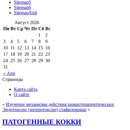
Sitemap5
Sitemap6
SitemapXml
Август 2026
Пн
Вт
Ср
Чт
Пт
Сб
Вс
1
2
3
4
5
6
7
8
9
10
11
12
13
14
15
16
17
18
19
20
21
22
23
24
25
26
27
28
29
30
31
« Апр
Страницы
Карта сайта
О сайте
«
Изучение механизма действия химиотерапевтических
Эндотоксин (энтеротоксин) стафилококко
»
ПАТОГЕННЫЕ КОККИ