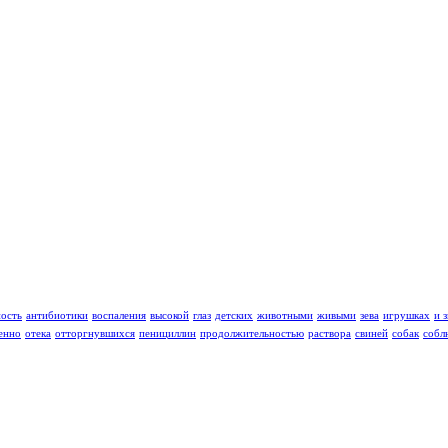
ность
антибиотики
воспаления
высокой
глаз
детских
животными
живыми
зева
игрушках
и 
енно
отека
отторгнувшихся
пенициллин
продолжительностью
раствора
свиней
собак
собл