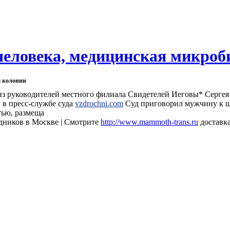
человека, медицинская микроб
м колонии
з руководителей местного филиала Свидетелей Иеговы* Сергея 
 в пресс-службе суда
vzdrochni.com
Суд приговорил мужчину к ш
тью, размеща
дников в Москве | Смотрите
http://www.mammoth-trans.ru
доставка