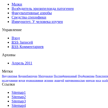
Мазки
Возбудитель эризипелоида патогенен
Факультативные аэробы
Средства специфики
Иммунитет. У человека изучен
Управление
Вход
RSS
Записей
RSS
Комментариев
Архивы
Апрель 2011
Метки
Вирулентные
Коринебактерии
Материалом
Постинфекционный
Профилактика
Резистент
исследования
коров
кровоизлияния
лечение
лошадей
напряженностью
некроза
носа
особ
Ссылки
Sitemap1
Sitemap2
Sitemap3
Sitemap4