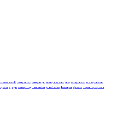
значительной
иммунитет
иммунную
иногда вульвы
иперемированы
исследование
юдение
среды
сыворотку
тампоном
устойчивы
факторов
фенола
характеризуется