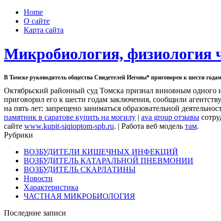
Home
О сайте
Карта сайта
Микробиология, физиология 
В Томске руководитель общества Свидетелей Иеговы* приговорен к шести года
Октябрьский районный суд Томска признал виновным одного и
приговорил его к шести годам заключения, сообщили агентству
на пять лет: запрещено заниматься образовательной деятельнос
памятник в саратове купить на могилу
|
ava group отзывы
сотру
сайте
www.kupit-siqioptom-spb.ru
. | Работа веб модель
там
.
Рубрики
ВОЗБУДИТЕЛИ КИШЕЧНЫХ ИНФЕКЦИЙ
ВОЗБУДИТЕЛЬ КАТАРАЛЬНОЙ ПНЕВМОНИИ
ВОЗБУДИТЕЛЬ СКАРЛАТИНЫ
Новости
Характеристика
ЧАСТНАЯ МИКРОБИОЛОГИЯ
Последние записи