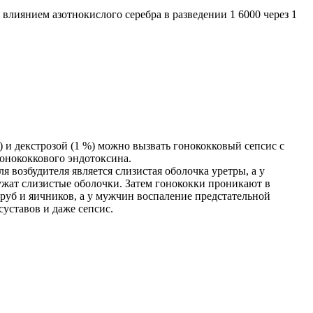
влиянием азотнокислого серебра в разведении 1 6000 через 1
и декстрозой (1 %) можно вызвать гонококковый сепсис с
онококкового эндотоксина.
 возбудителя является слизистая оболочка уретры, а у
жат слизистые оболочки. Затем гонококки проникают в
руб и яичников, а у мужчин воспаление предстательной
суставов и даже сепсис.