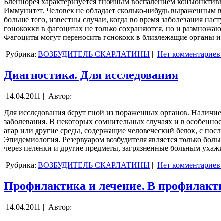
Бленнорея характеризуется гнойным воспалением конъюнктивы г
Иммунитет. Человек не обладает сколько-нибудь выраженным 
больше того, известны случаи, когда во время заболевания на
гонококки в фагоцитах не только сохраняются, но и размножаю
Фагоциты могут переносить гонококк в близлежащие органы и 
Рубрика:
ВОЗБУДИТЕЛЬ СКАРЛАТИНЫ
|
Нет комментариев
Диагностика. Для исследования
14.04.2011 |
Автор:
Для исследования берут гной из пораженных органов. Наличи
заболевания. В некоторых сомнительных случаях и в особеннос
агар или другие среды, содержащие человеческий белок, с по
Эпидемиология. Резервуаром возбудителя является только боль
через пеленки и другие предметы, загрязненные больным уха
Рубрика:
ВОЗБУДИТЕЛЬ СКАРЛАТИНЫ
|
Нет комментариев
Профилактика и лечение. В профилакт
14.04.2011 |
Автор: