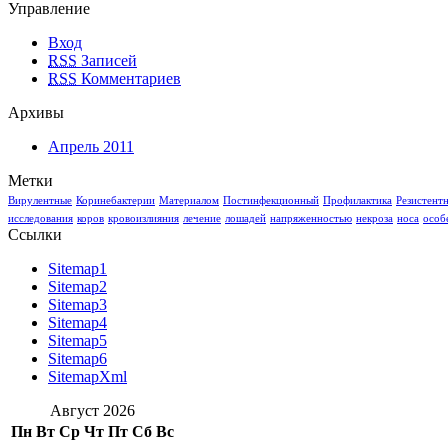
Управление
Вход
RSS
Записей
RSS
Комментариев
Архивы
Апрель 2011
Метки
Вирулентные
Коринебактерии
Материалом
Постинфекционный
Профилактика
Резистент
исследования
коров
кровоизлияния
лечение
лошадей
напряженностью
некроза
носа
особ
Ссылки
Sitemap1
Sitemap2
Sitemap3
Sitemap4
Sitemap5
Sitemap6
SitemapXml
Август 2026
Пн
Вт
Ср
Чт
Пт
Сб
Вс