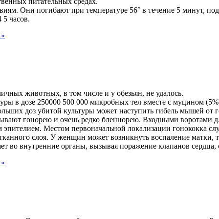
твенных питательных средах.
иям. Они погибают при температуре 56° в течение 5 минут, под 
 5 часов.
 »
чных животных, в том числе и у обезьян, не удалось.
 в дозе 250000 500 000 микробных тел вместе с муцином (5%) 
льших доз убитой культуры может наступить гибель мышей от г
зывают гонорею и очень редко бленнорею. Входными воротами для
м эпителием. Местом первоначальной локализации гонококка слу
канного слоя. У женщин может возникнуть воспаление матки, т
ает во внутренние органы, вызывая поражение клапанов сердца, 
 »