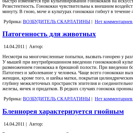
быстро изменяется при культивировании гонококков на искусс
Резистентность. Гонококки чувствительны к внешним воздейств
минуту. В гною, моче и культурах гонококки гибнут в течение 4
Рубрика:
ВОЗБУДИТЕЛЬ СКАРЛАТИНЫ
|
Нет комментариев
Патогенность для животных
14.04.2011 |
Автор:
Несмотря на многочисленные попытки, вызвать гонорею у разли
У мышей при внутрибрюшинном введении гонококковой культуры
размножением гонококка в брюшной полости. При введении бо
Патогенез и заболевание у человека. Чаще всего гонококки вы
женщин, кроме того, и шейка матки, покрытая цилиндрически
глубину межклеточных пространств эпителия и соединительнот
железы, яичек и придатков. В редких случаях гонококк проник
Рубрика:
ВОЗБУДИТЕЛЬ СКАРЛАТИНЫ
|
Нет комментариев
Бленнорея характеризуется гнойным
14.04.2011 |
Автор: