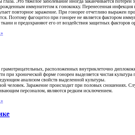
лаза. Это тяжелое заболевание иногда заканчивается потерей з
врожденным иммунитетом к гонококку. Перенесенная инфекция п
ступает повторное заражение. При гонорее отчетливо выражен пр
тся. Поэтому фагоцитоз при гонорее не является фактором иммун
ткани и предохраняют его от воздействия защитных факторов о
 »
е грамотрицательных, расположенных внутриклеточно диплококк
ти при хронической форме гонореи выделяется чистая культура г
следующим анализом свойств выделенной культуры.
ной человек. Заражение происходит при половых сношениях. Случ
живающим персоналом, являются редким исключением.
 »
ике