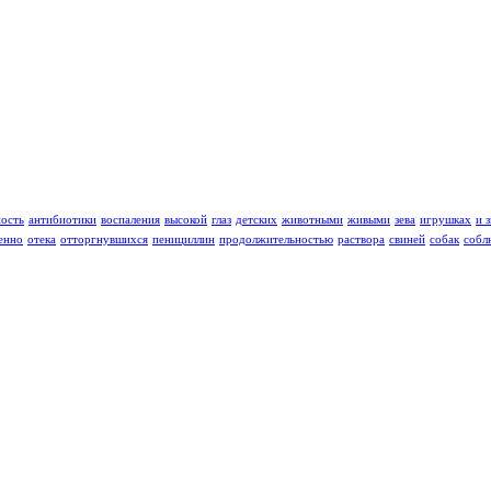
ность
антибиотики
воспаления
высокой
глаз
детских
животными
живыми
зева
игрушках
и 
енно
отека
отторгнувшихся
пенициллин
продолжительностью
раствора
свиней
собак
собл