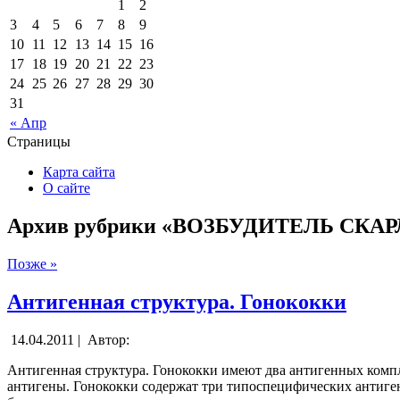
1
2
3
4
5
6
7
8
9
10
11
12
13
14
15
16
17
18
19
20
21
22
23
24
25
26
27
28
29
30
31
« Апр
Страницы
Карта сайта
О сайте
Архив рубрики «ВОЗБУДИТЕЛЬ СКА
Позже »
Антигенная структура. Гонококки
14.04.2011 |
Автор:
Антигенная структура. Гонококки имеют два антигенных ком
антигены. Гонококки содержат три типоспецифических антигена