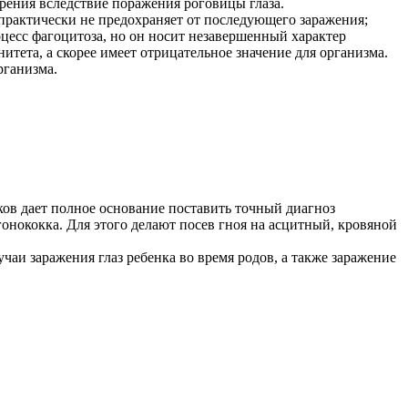
рения вследствие поражения роговицы глаза.
рактически не предохраняет от последующего заражения;
оцесс фагоцитоза, но он носит незавершенный характер
итета, а скорее имеет отрицательное значение для организма.
рганизма.
ов дает полное основание поставить точный диагноз
онококка. Для этого делают посев гноя на асцитный, кровяной
аи заражения глаз ребенка во время родов, а также заражение