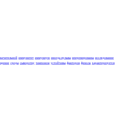
значительной
иммунитет
иммунную
иногда вульвы
иперемированы
исследование
юдение
среды
сыворотку
тампоном
устойчивы
факторов
фенола
характеризуется