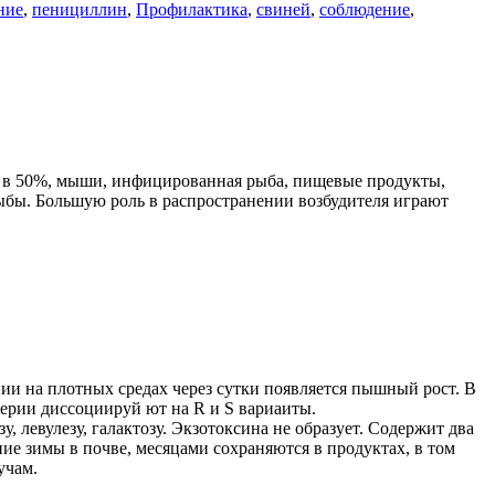
ние
,
пенициллин
,
Профилактика
,
свиней
,
соблюдение
,
ся в 50%, мыши, инфицированная рыба, пищевые продукты,
ыбы. Большую роль в распространении возбудителя играют
ии на плотных средах через сутки появляется пышный рост. В
терии диссоциируй ют на R и S вариаиты.
, левулезу, галактозу. Экзотоксина не образует. Содержит два
е зимы в почве, месяцами сохраняются в продуктах, в том
учам.