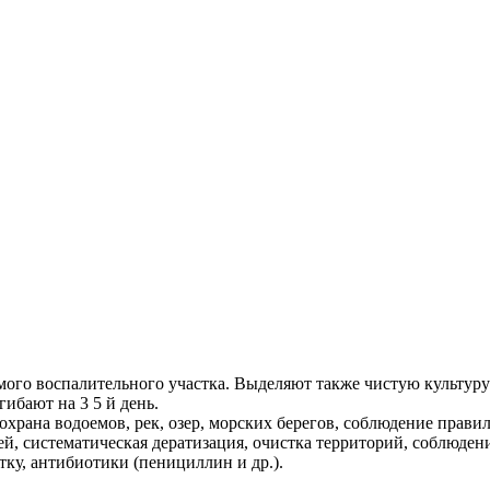
мого воспалительного участка. Выделяют также чистую культуру
бают на 3 5 й день.
охрана водоемов, рек, озер, морских берегов, соблюдение прав
ей, систематическая дератизация, очистка территорий, соблюде
у, антибиотики (пенициллин и др.).