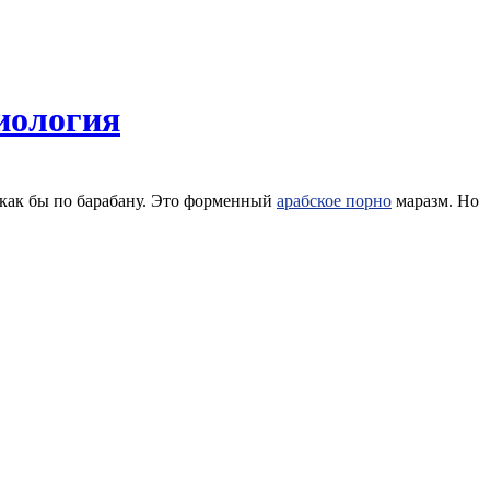
иология
м как бы по барабану. Это форменный
арабское порно
маразм. Но