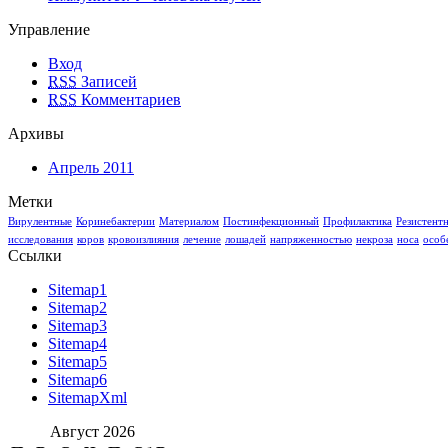
Управление
Вход
RSS
Записей
RSS
Комментариев
Архивы
Апрель 2011
Метки
Вирулентные
Коринебактерии
Материалом
Постинфекционный
Профилактика
Резистент
исследования
коров
кровоизлияния
лечение
лошадей
напряженностью
некроза
носа
особ
Ссылки
Sitemap1
Sitemap2
Sitemap3
Sitemap4
Sitemap5
Sitemap6
SitemapXml
Август 2026