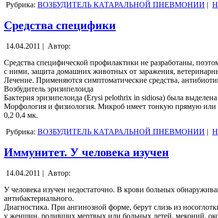
Рубрика:
ВОЗБУДИТЕЛЬ КАТАРАЛЬНОЙ ПНЕВМОНИИ
|
Н
Средства специфики
14.04.2011 |
Автор:
Средства специфической профилактики не разработаны, поэто
с ними, защита домашних животных от заражения, ветеринарн
Лечение. Применяются симптоматические средства, антибиоти
Возбудитель эризипелоида
Бактерия эризипелоида (Erysi pelothrix in sidiosa) была выделе
Морфология и физиология. Микроб имеет тонкую прямую или с
0,2 0,4 мк.
Рубрика:
ВОЗБУДИТЕЛЬ КАТАРАЛЬНОЙ ПНЕВМОНИИ
|
Н
Иммунитет. У человека изучен
14.04.2011 |
Автор:
У человека изучен недостаточно. В крови больных обнаружив
антибактериального.
Диагностика. При ангинозной форме, берут слизь из носоглотк
у женщин, родивших мертвых или больных детей, меконий, око