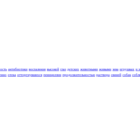
ность
антибиотики
воспаления
высокой
глаз
детских
животными
живыми
зева
игрушках
и 
енно
отека
отторгнувшихся
пенициллин
продолжительностью
раствора
свиней
собак
собл