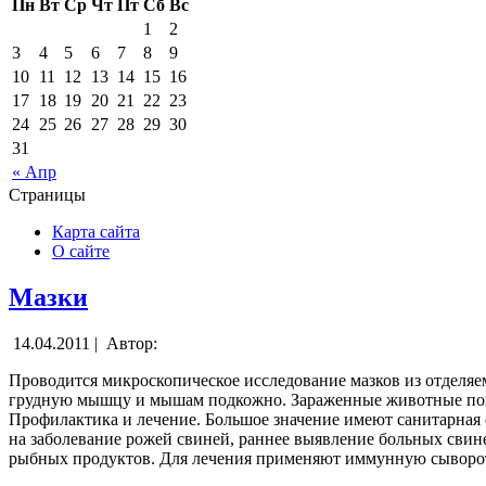
Пн
Вт
Ср
Чт
Пт
Сб
Вс
1
2
3
4
5
6
7
8
9
10
11
12
13
14
15
16
17
18
19
20
21
22
23
24
25
26
27
28
29
30
31
« Апр
Страницы
Карта сайта
О сайте
Мазки
14.04.2011 |
Автор:
Проводится микроскопическое исследование мазков из отделяе
грудную мышцу и мышам подкожно. Зараженные животные поги
Профилактика и лечение. Большое значение имеют санитарная 
на заболевание рожей свиней, раннее выявление больных свин
рыбных продуктов. Для лечения применяют иммунную сыворотк