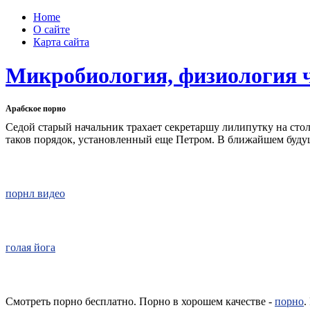
Home
О сайте
Карта сайта
Микробиология, физиология 
Арабское порно
Седой старый начальник трахает секретаршу лилипутку на стол
таков порядок, установленный еще Петром. В ближайшем буд
порнл видео
голая йога
Смотреть порно бесплатно. Порно в хорошем качестве -
порно
.