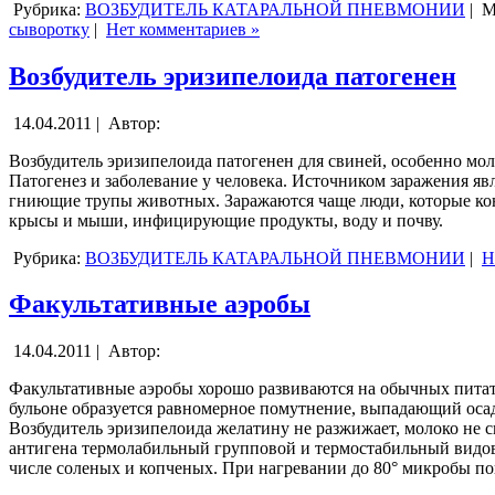
Рубрика:
ВОЗБУДИТЕЛЬ КАТАРАЛЬНОЙ ПНЕВМОНИИ
|
М
сыворотку
|
Нет комментариев »
Возбудитель эризипелоида патогенен
14.04.2011 |
Автор:
Возбудитель эризипелоида патогенен для свиней, особенно мо
Патогенез и заболевание у человека. Источником заражения я
гниющие трупы животных. Заражаются чаще люди, которые кон
крысы и мыши, инфицирующие продукты, воду и почву.
Рубрика:
ВОЗБУДИТЕЛЬ КАТАРАЛЬНОЙ ПНЕВМОНИИ
|
Н
Факультативные аэробы
14.04.2011 |
Автор:
Факультативные аэробы хорошо развиваются на обычных питате
бульоне образуется равномерное помутнение, выпадающий осад
Возбудитель эризипелоида желатину не разжижает, молоко не св
антигена термолабильный групповой и термостабильный видово
числе соленых и копченых. При нагревании до 80° микробы по