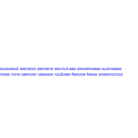
значительной
иммунитет
иммунную
иногда вульвы
иперемированы
исследование
юдение
среды
сыворотку
тампоном
устойчивы
факторов
фенола
характеризуется