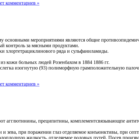
ет комментариев »
му основными мероприятиями являются общие противоэпидемичес
ый контроль за мясными продуктами.
ки хлортетрациклинового ряда и сульфаниламиды.
на из кожи больных людей Розенбахом в 1884 1886 гг.
легка изогнутую (93) полиморфную грамположительную палочку,
ет комментариев »
ают агглютинины, преципитины, комплементсвязывающпе антите
и и зева, при поражении глаз отделяемое конъюнктивы, при сеп
лоплодную жидкость, отделяемое родовых путей. Посев производ