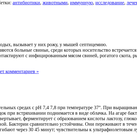
етки:
антибиотики
,
животными
,
иммунную
,
исследование
,
лече
лодых, вызывает у них рожу, у мышей септицемию.
вляются больные свиньи, среди которых носительство встречает
тактируют с инфицированным мясом свиней, рогатого скота, р
ет комментариев »
льных средах с рН 7,4 7,8 при температуре 37°. При выращиван
ок при встряхивании поднимается в виде облачка. На агаре бак
ертывает, ферментирует с образованием кислоты лактозу, глюкозу
й. Бактерии сравнительно устойчивы. Они переживают в течени
гибают через 30 45 минут; чувствительны к ультрафиолетовым л