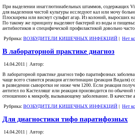
При выделении инагглютииабельных штаммов, содержащих Vi ан
для выделения чистой культуры исследуют кал или мочу больног
Плоскирева или висмут сульфат агар. Из колоний, выросших на 
По такому же принципу выделяют бактерий из воды и пищевых
антибиотиков и специфической профилактикой довольно часто 
Рубрика:
ВОЗБУДИТЕЛИ КИШЕЧНЫХ ИНФЕКЦИЙ
|
Нет к
В лабораторной практике диагноз
14.04.2011 |
Автор:
В лабораторной практике диагноз тифо паратифозных заболеван
чаще всего ставится реакция агглютинации (реакция Видаля) 
в разведении сыворотки не ниже чем 1200. Если реакция получ
антител по Кастелляшг или реакция производится по обычной м
отношению к микробу, вызывающему заболевание. В качестве 
Рубрика:
ВОЗБУДИТЕЛИ КИШЕЧНЫХ ИНФЕКЦИЙ
|
Нет к
Для диагностики тифо паратифозных
14.04.2011 |
Автор: