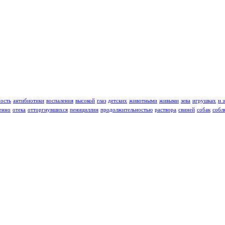
ность
антибиотики
воспаления
высокой
глаз
детских
животными
живыми
зева
игрушках
и 
енно
отека
отторгнувшихся
пенициллин
продолжительностью
раствора
свиней
собак
собл