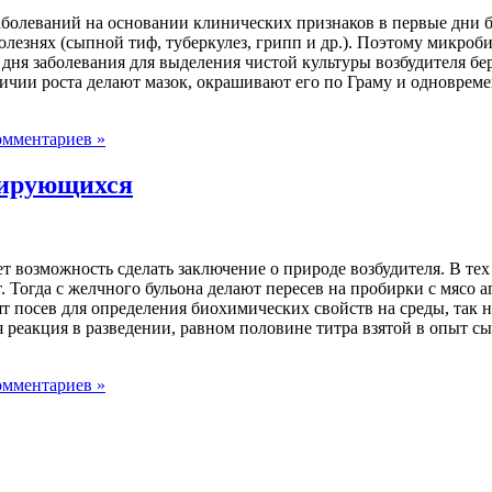
болеваний на основании клинических признаков в первые дни бо
лезнях (сыпной тиф, туберкулез, грипп и др.). Поэтому микроб
4 дня заболевания для выделения чистой культуры возбудителя бе
аличии роста делают мазок, окрашивают его по Граму и одновре
омментариев »
нирующихся
озможность сделать заключение о природе возбудителя. В тех ж
 Тогда с желчного бульона делают пересев на пробирки с мясо 
 посев для определения биохимических свойств на среды, так н
 реакция в разведении, равном половине титра взятой в опыт 
омментариев »