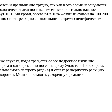
лезни чрезвычайно трудно, так как в это время наблюдаются
иологическая диагностика имеет исключительно важное
рут 10 15 мл крови, засевают в 10% желчный бульон на 100 200
менно ставят реакцию агглютинации с тремя специфическими
е случаях, когда требуется более подробное изучение
агаром и одновременно посев па среду Эндо или Плоскирева.
азываемого пестрого ряда (4) и ставят развернутую реакцию
сыворотки. Можно поставить ускоренную реакцию