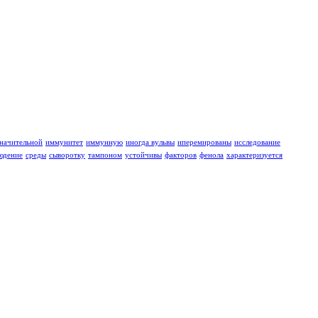
значительной
иммунитет
иммунную
иногда вульвы
иперемированы
исследование
юдение
среды
сыворотку
тампоном
устойчивы
факторов
фенола
характеризуется