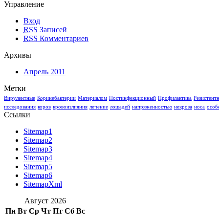
Управление
Вход
RSS
Записей
RSS
Комментариев
Архивы
Апрель 2011
Метки
Вирулентные
Коринебактерии
Материалом
Постинфекционный
Профилактика
Резистент
исследования
коров
кровоизлияния
лечение
лошадей
напряженностью
некроза
носа
особ
Ссылки
Sitemap1
Sitemap2
Sitemap3
Sitemap4
Sitemap5
Sitemap6
SitemapXml
Август 2026
Пн
Вт
Ср
Чт
Пт
Сб
Вс