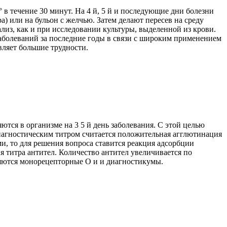
в течение 30 минут. На 4 й, 5 й и последующие дни болезни
) или на бульон с желчью. Затем делают пересев на среду
ализ, как и при исследовании культуры, выделенной из крови.
аболеваний за последние годы в связи с широким применением
ляет большие трудности.
тся в организме на 3 5 й день заболевания. С этой целью
Диагностическим титром считается положительная агглютинация
ми, то для решения вопроса ставится реакция адсорбции
я титра антител. Количество антител увеличивается по
няются монорецепторные О и и диагностикумы.