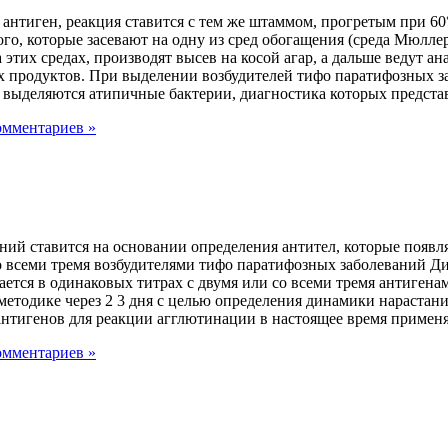
тиген, реакция ставится с тем же штаммом, прогретым при 60° 
о, которые засевают на одну из сред обогащения (среда Мюллера
этих средах, производят высев на косой агар, а дальше ведут ан
 продуктов. При выделении возбудителей тифо паратифозных з
выделяются атипичные бактерии, диагностика которых представ
омментариев »
ий ставится на основании определения антител, которые появляю
со всеми тремя возбудителями тифо паратифозных заболеваний 
ается в одинаковых титрах с двумя или со всеми тремя антигена
етодике через 2 3 дня с целью определения динамики нарастани
антигенов для реакции агглютинации в настоящее время приме
омментариев »