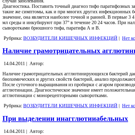
случаи заболевания.
Диагностика. Поставить точный диагноз тифо паратифозных за
такие же симптомы, как и при многих других инфекционных бо
значение, она является наиболее точной и ранней. В первые 3 
мл среды и инкубируют при 37° в течение 20 24 часов. При н
сыворотками брюшного тифа, паратифа А и В.
Рубрика:
ВОЗБУДИТЕЛИ КИШЕЧНЫХ ИНФЕКЦИЙ
|
Нет к
Наличие грамотрицательных агглюти
14.04.2011 |
Автор:
Наличие грамотрицательных агглютинирующихся бактерий дает в
биохимических и других свойств бактерий, анализ продолжают.
После суточного выращивания из пробирки с агаром производят
агглютинации. Диагностическое значение имеет положительная
агглютинации с монорецепторными сыворотками.
Рубрика:
ВОЗБУДИТЕЛИ КИШЕЧНЫХ ИНФЕКЦИЙ
|
Нет к
При выделении инагглютииабельных
14.04.2011 |
Автор: