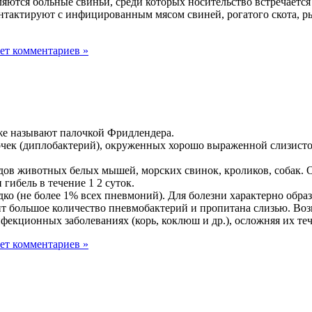
вляются больные свиньи, среди которых носительство встречает
тактируют с инфицированным мясом свиней, рогатого скота, р
ет комментариев »
же называют палочкой Фридлендера.
к (диплобактерий), окруженных хорошо выраженной слизистой к
дов животных белых мышей, морских свинок, кроликов, собак. 
ибель в течение 1 2 суток.
едко (не более 1% всех пневмоний). Для болезни характерно обр
т большое количество пневмобактерий и пропитана слизью. Воз
нфекционных заболеваниях (корь, коклюш и др.), осложняя их те
ет комментариев »