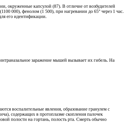
и, окруженные капсулой (87). В отличие от возбудителей
00 000), фенолом (1 500), при нагревании до 65° через 1 час.
для его идентификации.
нтраназальное заражение мышей вызывает их гибель. На
аются воспалительные явления, образование гранулем с
ича), содержащих в протоплазме скопления палочек
вой полости на гортань, полость рта. Смерть обычно