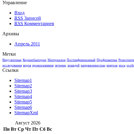
Управление
Вход
RSS
Записей
RSS
Комментариев
Архивы
Апрель 2011
Метки
Вирулентные
Коринебактерии
Материалом
Постинфекционный
Профилактика
Резистент
исследования
коров
кровоизлияния
лечение
лошадей
напряженностью
некроза
носа
особ
Ссылки
Sitemap1
Sitemap2
Sitemap3
Sitemap4
Sitemap5
Sitemap6
SitemapXml
Август 2026
Пн
Вт
Ср
Чт
Пт
Сб
Вс