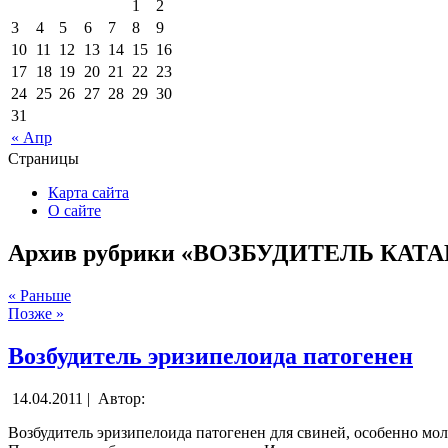
1
2
3
4
5
6
7
8
9
10
11
12
13
14
15
16
17
18
19
20
21
22
23
24
25
26
27
28
29
30
31
« Апр
Страницы
Карта сайта
О сайте
Архив рубрики «ВОЗБУДИТЕЛЬ КА
« Раньше
Позже »
Возбудитель эризипелоида патогенен
14.04.2011 |
Автор:
Возбудитель эризипелоида патогенен для свиней, особенно мо