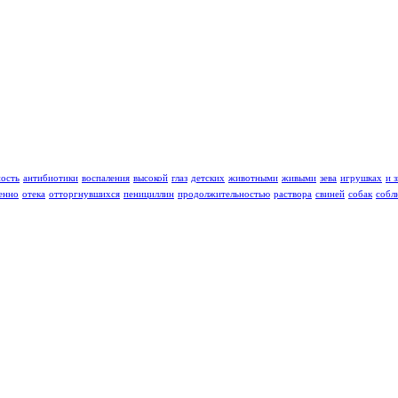
ность
антибиотики
воспаления
высокой
глаз
детских
животными
живыми
зева
игрушках
и 
енно
отека
отторгнувшихся
пенициллин
продолжительностью
раствора
свиней
собак
собл