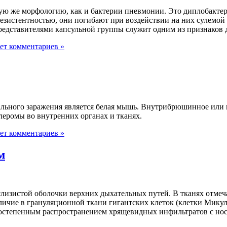
ю же морфологию, как и бактерии пневмонии. Это диплобактери
истентностью, они погибают при воздействии на них сулемой (11
редставителями капсульной группы служит одним из признаков 
ет комментариев »
ьного заражения является белая мышь. Внутрибрюшинное или и
еромы во внутренних органах и тканях.
ет комментариев »
м
лизистой оболочки верхних дыхательных путей. В тканях отмеч
чие в грануляционной ткани гигантских клеток (клетки Микул
остепенным распространением хрящевидных инфильтратов с носо