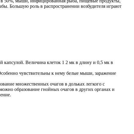
ся в 50%, мыши, инфицированная рыба, пищевые продукты,
ыбы. Большую роль в распространении возбудителя играют
апсулой. Величина клеток 1 2 мк в длину и 0,5 мк в
Особенно чувствительны к нему белые мыши, заражение
азование множественных очагов в дольках легкого с
можно образование гнойных очагов в других органах и
чение.