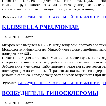
Патогенез и заболевание у человека. Источником заражения я
гниющие трупы животных. Заражаются чаще люди, которые кон
крысы и мыши, инфицирующие продукты, воду и почву.
Рубрика:
ВОЗБУДИТЕЛЬ КАТАРАЛЬНОЙ ПНЕВМОНИИ
|
Н
KLEBSIELLA PNEUMONIAE
14.04.2011 |
Автор:
Микроб был выделен в 1882 г. Фридлендером, поэтому его так
Морфология и физиология. Микроб имеет форму двойных палоче
поперечнике (86),
Патогенность для животных. Микроб патогенен для многих ви
которых (подкожное или внутрибрюшинное) вызывает сепсис и г
Заболевание у человека. Заболевание у человека встречается р
последующим их слиянием. Пораженная ткань легкого содержи
развитие сепсиса. Гораздо чаще этот микроб встречается при и
Рубрика:
ВОЗБУДИТЕЛЬ КАТАРАЛЬНОЙ ПНЕВМОНИИ
|
Н
ВОЗБУДИТЕЛЬ РИНОСКЛЕРОМЫ
14.04.2011 |
Автор: