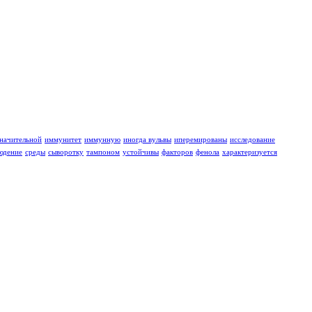
значительной
иммунитет
иммунную
иногда вульвы
иперемированы
исследование
юдение
среды
сыворотку
тампоном
устойчивы
факторов
фенола
характеризуется