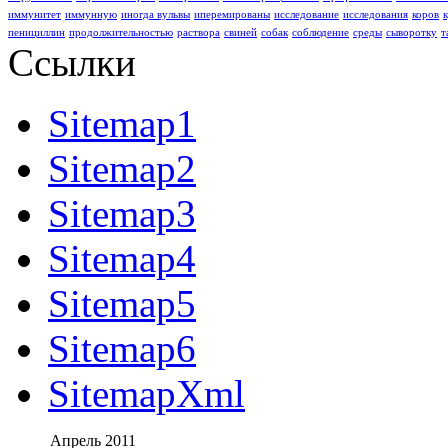
иммунитет
иммунную
иногда вульвы
иперемированы
исследование
исследования
коров
пенициллин
продолжительностью
раствора
свиней
собак
соблюдение
среды
сыворотку
т
Ссылки
Sitemap1
Sitemap2
Sitemap3
Sitemap4
Sitemap5
Sitemap6
SitemapXml
Апрель 2011