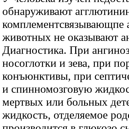
обнаруживают агглютини
комплементсвязывающпе а
животных не оказывают а
Диагностика. При ангиноз
носоглотки и зева, при по
конъюнктивы, при септич
и спинномозговую жидкос
мертвых или больных дет
жидкость, отделяемое род
производится в глюкозо с