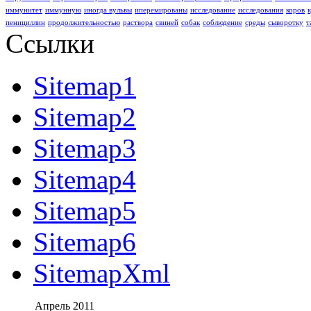
иммунитет
иммунную
иногда вульвы
иперемированы
исследование
исследования
коров
пенициллин
продолжительностью
раствора
свиней
собак
соблюдение
среды
сыворотку
т
Ссылки
Sitemap1
Sitemap2
Sitemap3
Sitemap4
Sitemap5
Sitemap6
SitemapXml
Апрель 2011