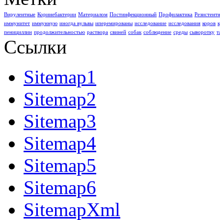
Вирулентные
Коринебактерии
Материалом
Постинфекционный
Профилактика
Резистент
иммунитет
иммунную
иногда вульвы
иперемированы
исследование
исследования
коров
пенициллин
продолжительностью
раствора
свиней
собак
соблюдение
среды
сыворотку
т
Ссылки
Sitemap1
Sitemap2
Sitemap3
Sitemap4
Sitemap5
Sitemap6
SitemapXml