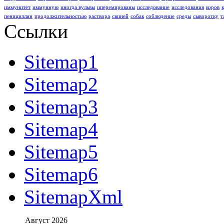
иммунитет
иммунную
иногда вульвы
иперемированы
исследование
исследования
коров
пенициллин
продолжительностью
раствора
свиней
собак
соблюдение
среды
сыворотку
т
Ссылки
Sitemap1
Sitemap2
Sitemap3
Sitemap4
Sitemap5
Sitemap6
SitemapXml
Август 2026