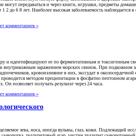
 могут передаваться и через книги, игрушки, предметы домашне
1 2 до 6 8 лет. Наиболее высокая заболеваемость наблюдается в
ет комментариев »
ру и идентифицируют ее по ферментативным и токсигенным свой
и внутрикожным заражением морских свинок. При подкожном за
адпочечников, кровоизлияние в них, экссудат в околосердечной
е проводится методом преципитации в фосфатно пептонном агаре
 Он позволяет получать результат через 24 часа.
ет комментариев »
ологического
еляемое зева, носа, иногда вульвы, глаз, кожи. Подлежащий ис
сыворотка, теллуритовый агар, цистин теллурит сывороточный аг