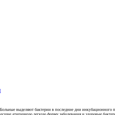
я
Больные выделяют бактерии в последние дни инкубационного пер
есшие атипичную легкую форму заболевания и здоровые бактер