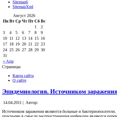
Sitemap6
SitemapXml
Август 2026
Пн
Вт
Ср
Чт
Пт
Сб
Вс
1
2
3
4
5
6
7
8
9
10
11
12
13
14
15
16
17
18
19
20
21
22
23
24
25
26
27
28
29
30
31
« Апр
Страницы
Карта сайта
О сайте
Эпидемиология. Источником заражени
14.04.2011 |
Автор:
Источником заражения являются больные и бактерионосители. 
опасными в смысле распространения инфекции являются перен