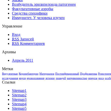
Возбудитель эризипелоида патогенен
Факультативные аэробы
Средства специфики
Иммунитет. У человека изучен
Управление
Вход
RSS
Записей
RSS
Комментариев
Архивы
Апрель 2011
Метки
Вирулентные
Коринебактерии
Материалом
Постинфекционный
Профилактика
Резистент
исследования
коров
кровоизлияния
лечение
лошадей
напряженностью
некроза
носа
особ
Ссылки
Sitemap1
Sitemap2
Sitemap3
Sitemap4
Sitemap5