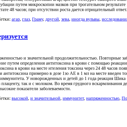
нкубации путем микроскопии мазков при трогательном результате
те 48 часов; при отсутствии роста дается отрицательный ответ
етки:
агар
,
глаз
,
Граму
,
другой
,
зева
,
иногда вульвы
,
исследовани
ризуется
енностью и значительной продолжительностью. Повторные забо
ие путем определения антитоксина в крови с помощью реакции 
ксина в крови на месте нтеления токсина через 24 48 часов поя
антитоксина примерно в дозе 1зо АЕ в 1 мл на месте введен то
 иммунитета. У новорожденных и детей до 1 года реакция Шика б
плаценту, так и с молоком. Во время грудного вскармливания дет
высокие показатели заболеваемости.
етки:
высокой
,
и значительной
,
иммунитет
,
напряженностью
,
По