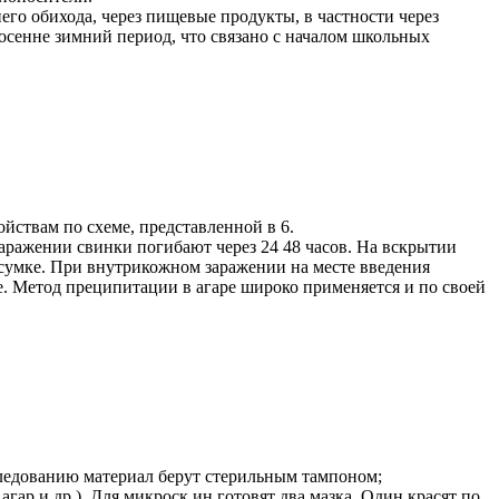
го обихода, через пищевые продукты, в частности через
 осенне зимний период, что связано с началом школьных
ствам по схеме, представленной в 6.
ражении свинки погибают через 24 48 часов. На вскрытии
 сумке. При внутрикожном заражении на месте введения
. Метод преципитации в агаре широко применяется и по своей
следованию материал берут стерильным тампоном;
ар и др.). Для микроск ин готовят два мазка. Один красят по