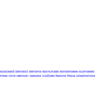
значительной
иммунитет
иммунную
иногда вульвы
иперемированы
исследование
юдение
среды
сыворотку
тампоном
устойчивы
факторов
фенола
характеризуется