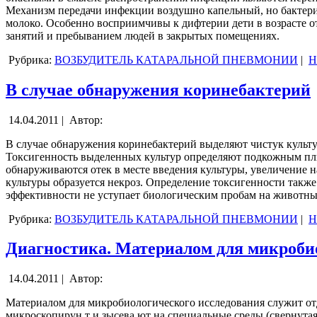
Механизм передачи инфекции воздушно капельный, но бактерии
молоко. Особенно восприимчивы к дифтерии дети в возрасте от 
занятий и пребыванием людей в закрытых помещениях.
Рубрика:
ВОЗБУДИТЕЛЬ КАТАРАЛЬНОЙ ПНЕВМОНИИ
|
Н
В случае обнаружения коринебактерий
14.04.2011 |
Автор:
В случае обнаружения коринебактерий выделяют чистук культу
Токсигенность выделенных культур определяют подкожным пл
обнаруживаются отек в месте введения культуры, увеличение н
культуры образуется некроз. Определение токсигенности такж
эффективности не уступает биологическим пробам на животных.
Рубрика:
ВОЗБУДИТЕЛЬ КАТАРАЛЬНОЙ ПНЕВМОНИИ
|
Н
Диагностика. Материалом для микроби
14.04.2011 |
Автор:
Материалом для микробиологического исследования служит отд
микроскопирун т и зысева ют на специальные среды (свернутая 