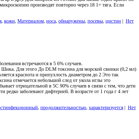
 микроскопию производят повторно через 18 1= тяга. Если
.
я
,
кожи
,
Материалом
,
носа
,
обнаружены
,
посевы
,
цистин
|
Нет
левания встречаются в 5 6% случаев.
Шика. Для этого До DLM токсина для морской свинки (0,2 мл)
вляется краснота и припухлость диаметром до 2 Это так
ксина отмечается небольшой след от укола иглы это
ывает отрицательной в 5С 90% случаев в связи с тем, что дети
и редко заболевают дифтерией. В возрасте от 1 года г 4 лет
стинфекционный
,
продолжительностью
,
характеризуется
|
Нет