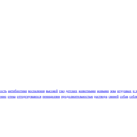
ность
антибиотики
воспаления
высокой
глаз
детских
животными
живыми
зева
игрушках
и 
енно
отека
отторгнувшихся
пенициллин
продолжительностью
раствора
свиней
собак
собл